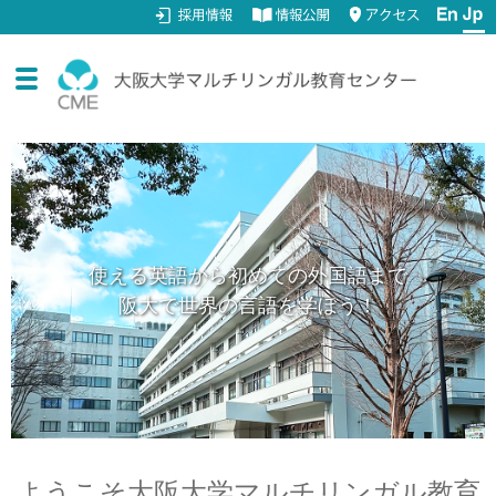
ナ
コ
ビ
ン
ゲ
テ
ー
ン
サ
CMEについて
シ
ツ
ブ
ョ
へ
サ
ン
ス
全学共通教育の開講科目
メ
へ
キ
ブ
ニ
使える英語から初めての外国語まで
ス
ッ
サ
学習サポート
メ
阪大で世界の言語を学ぼう！
ュ
キ
プ
ブ
ニ
ー
ッ
サ
FD公開講座
メ
ュ
プ
を
ブ
ニ
ー
展
サ
研究活動
メ
ュ
を
開
ブ
ニ
ー
展
ようこそ大阪大学マルチリンガル教育