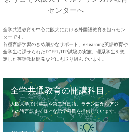
メ
ュ
を
開
センターへ
ニ
ー
展
ュ
を
開
ー
展
全学共通教育を中心に阪大における外国語教育を担うセン
を
ターです。
開
各種言語学習のきめ細かなサポート、e-learning英語教育や
展
全学生に課せられたTOEFL/ITP試験の実施、理系学生を想
開
定した英話教材開発などにも取り組んでいます。
全学共通教育の開講科目
大阪大学では英語や第二外国語、ラテン語からアジ
アの諸言語まで様々な語学科目を提供しています。