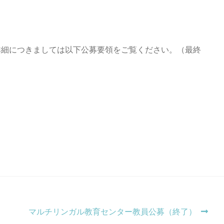
す。詳細につきましては以下公募要領をご覧ください。（最終
次
マルチリンガル教育センター教員公募（終了）
の