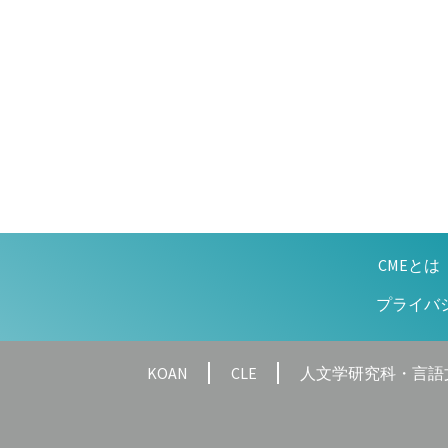
稿
投
ナ
稿:
ビ
ゲ
ー
シ
ョ
CMEとは
ン
プライバ
KOAN
CLE
人文学研究科・言語