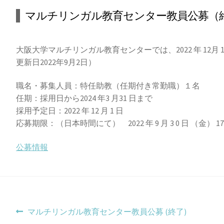
マルチリンガル教育センター教員公募（
大阪大学マルチリンガル教育センターでは、2022 年 1
更新日2022年9月2日）
職名・募集人員：特任助教（任期付き常勤職）１名
任期：採用日から2024 年3 月31 日まで
採用予定日：2022 年 12 月 1 日
応募期限：（日本時間にて） 2022 年 9 月 3 0 日 （金） 17 
公募情報
投
前
マルチリンガル教育センター教員公募 (終了)
の