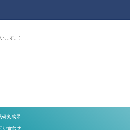
います。）
員研究成果
問い合わせ