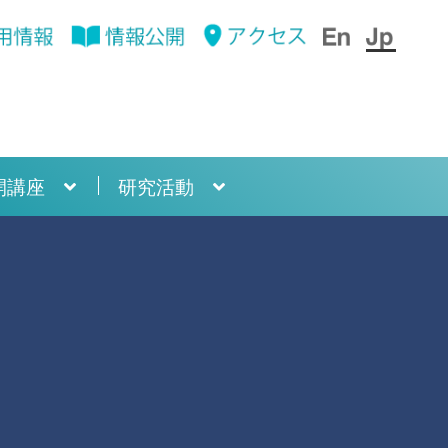
開講座
研究活動