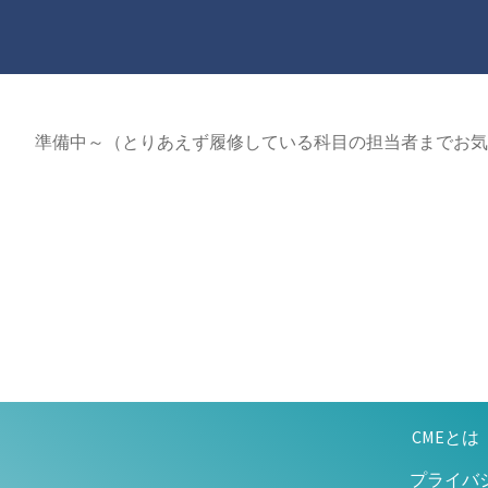
準備中～（とりあえず履修している科目の担当者までお気
CMEとは
プライバ