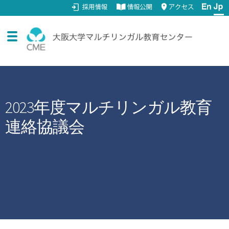
ナ
コ
ビ
ン
ゲ
テ
ー
ン
サ
CMEについて
シ
ツ
ブ
ョ
へ
2023年度マルチリンガル教育
サ
ン
ス
全学共通教育の開講科目
メ
へ
キ
連絡協議会
ブ
ニ
ス
ッ
サ
学習サポート
メ
ュ
キ
プ
ブ
ニ
ー
ッ
サ
FD公開講座
メ
ュ
プ
を
ブ
ニ
ー
展
サ
研究活動
メ
ュ
を
開
ブ
ニ
ー
展