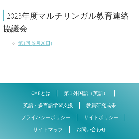
メ
ュ
を
開
ニ
ー
展
2023年度マルチリンガル教育連絡
ュ
を
開
協議会
ー
展
を
開
第1回 (9月26日)
展
開
CMEとは
第 1 外国語（英語）
英語・多言語学習支援
教員研究成果
プライバシーポリシー
サイトポリシー
サイトマップ
お問い合わせ